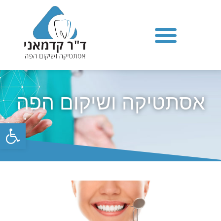
אסתטיקה ושיקום הפה
פתח סרגל