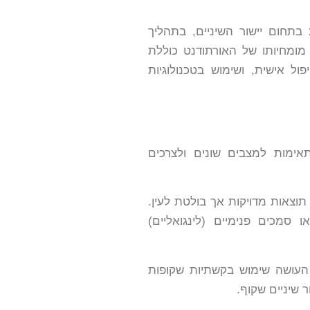
בתחום יישור השיניים, בתהליך
מומחיותו של האורתודנט כוללת
ל אישית, ושימוש בטכנולוגיות
תאימות למצבים שונים ולצרכים
צאות מדויקות אך בולטת לעין.
 סמכים פנימיים (לינגואליים)
וף – פתרון מודרני כמו שיטת אינויזליין (Invisalign), העושה שימוש בקשתיות שקופות
 שיניים שקוף.