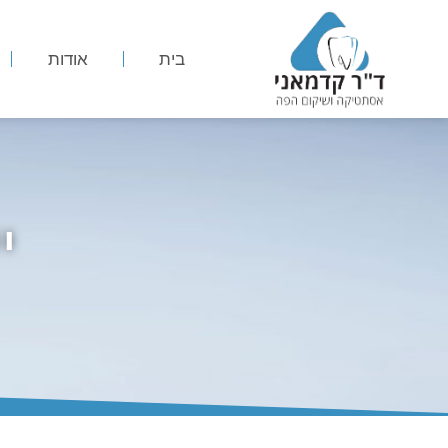
בית
אודות
י