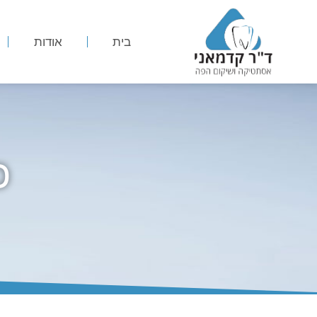
בית
אודות
כ