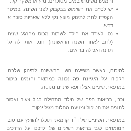
והמנעו משימוש במים מסוכרים, מיץ או משקה קל.
יש לסיים את השימוש בבקבוק לפני השינה. במיטה
הקפידו לתת לתינוק מוצץ נקי ללא שאריות סוכר או
דבש.
נסו לעודד את הילד לשתות מכוס מהרגע שניתן
(לרוב לאחר השנה הראשונה) וחנכו אותו להרגלי
תזונה ואכילה בריאים.
לסיכום, כאשר מופיעה השן הראשונה לתינוק שלכם,
הקפידו על
היגיינת פה נכונה
כמתואר והזמינו ביקור
במרפאת שיניים אצל רופא שיניים מנוסה.
זכרו, בריאות הפה של הילד מתחילה בגיל צעיר ואסור
להזניח את הטיפול ומניעת מחלות מגיל ינקות.
במרפאת השיניים של ד״ר קדמאני תוכלו להוועץ עם טובי
המומחים לגבי בריאות השיניים של ילדכם ועל הדרכים