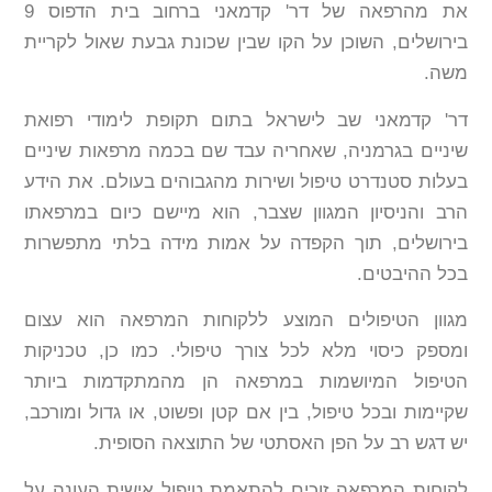
את מהרפאה של דר' קדמאני ברחוב בית הדפוס 9
בירושלים, השוכן על הקו שבין שכונת גבעת שאול לקריית
משה.
דר' קדמאני שב לישראל בתום תקופת לימודי רפואת
שיניים בגרמניה, שאחריה עבד שם בכמה מרפאות שיניים
בעלות סטנדרט טיפול ושירות מהגבוהים בעולם. את הידע
הרב והניסיון המגוון שצבר, הוא מיישם כיום במרפאתו
בירושלים, תוך הקפדה על אמות מידה בלתי מתפשרות
בכל ההיבטים.
מגוון הטיפולים המוצע ללקוחות המרפאה הוא עצום
ומספק כיסוי מלא לכל צורך טיפולי. כמו כן, טכניקות
הטיפול המיושמות במרפאה הן מהמתקדמות ביותר
שקיימות ובכל טיפול, בין אם קטן ופשוט, או גדול ומורכב,
יש דגש רב על הפן האסתטי של התוצאה הסופית.
לקוחות המרפאה זוכים להתאמת טיפול אישית העונה על