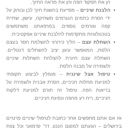
הן את תפקוד הפה והן את מראה החיוך.
הלבנת שיניים
– מסייעת בהשגת חיוך לבן ובוהק על
ידי הסרת כתמים הנגרמים משחיקה, עישון, שתיית
קפה וגורמים נוספים. במרפאתנו משתמשים
בטכנולוגיות מתקדמות להלבנת שיניים אפקטיבית.
השתלת עצם
– הליך כירורגי להשלמת חסר בעצם
הלסת, המאפשר עיגון יציב להשתלים דנטליים.
השתלת עצם חיונית להצלחת השתלות שיניים
ולשמירה על מבנה הלסת.
טיפול אצל שיננית
– מומלץ לביצוע תקופתי
למניעת מחלות חניכיים, הסרת אבנית ולשמירה על
בריאות הפה. טיפול זה תורם למניעת דלקות
חניכיים, ריח רע מהפה ונסיגת חניכיים.
אז אם אתם מחפשים אחר כתובת לטיפולי שיניים פרטיים
בירושלים – הגעתם למקום הנכון. דר' קדמאני וכל צוות