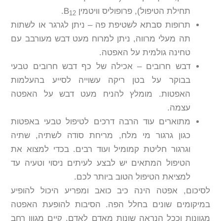
תחילת הטיפול), פרופוליס וויטמין B
.
12
תרופות סבתא לשטיפת פה – ניתן לגרגר או לשתות
תה מעלי מרווה, ניתן למרוח מעט דבש מעורבב עם
טחינה גולמית על האפטה.
דבש חרובים – אכילה של כף דבש חרובים טבעי
בבוקר על בטן ריקה עשוייה לסייע בהעלמות
האפטות. מומלץ להניח מעט דבש על האפטה
עצמה.
מתוארים עוד הרבה דרכים לטיפול טבעי באפטות
כגון גרגור מי מלח, מריחת סודה לשתיה, שתיה
וגרגור חליטת קמומיל ועוד רבים. בכדי למצוא את
הטיפול המתאים יש לבצע לעיתים ניסוי וטעיה עד
למציאת הטיפול הטוב ביותר לכם.
לסיכום, אפטה הינה כיב כואב ומפריע היכול להופיע
במיקומים שונים בחלל הפה. הסיבות להופעת האפטה
מגוונות וככל הנראה שונות מאדם לאדם. קיים מגוון רחב