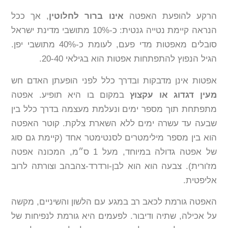
הרקע להופעת האפטה
אינו ברור לחלוטין
, אך ככל
הנראה קיימת נטייה גנטית: כ-10% מתושבי מדינת ישראל
סובלים מאפטות מדי פעם, לעומת כ-40% מתושבי יפן.
הגיל הנפוץ להתפתחות אפטות הוא בגילאי 20-40.
אפטות אינן מדבקות ובדרך כלל לפני הופעתן האדם חש
מעין דגדוג או עקצוץ
במקום בו היא תופיע. אפטה
מתפתחת תוך מספר ימים ונעלמת מעצמה בדרך כלל בין
שבעה עד עשרה ימים ללא השארת צלקת. קוטר האפטה
הוא בין מספר מילימטרים לסנטימטר אחד (קיימת גם סוג
של אפטה גדולה במיוחד, מעל 1 ס״מ, המכונה אפטה
מז'ורית). צבעה הוא הוא לבן-ורדרד-צהבהב וצורתה לרוב
אליפטית.
האפטה גורמת לכאב רב במגע עם הלשון והשיניים, מקשה
על אכילה, שתיה ודיבור. לפעמים היא גורמת לנפיחות של