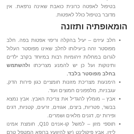
בטיפול לאפטה כרונית כואבת שאינה נרפאת. אין
מדובר בטיפול כולל לאפטות.
הומאופתיה ותזונה
חלב עיזים – יעיל בהקלה וריפוי אפטות בפה. חלב
מפוסטר זהה ביעילותו לחלב שאינו מפוסטר העלול
לגרום במחלות זיהומיות רבות במיוחד בקרב ילדים
ותינוקות ועל כן יש להמנע מצריכתו
ולהשתמש
בחלב מפוסטר בלבד.
הימנעות מצריכת מזונות חומציים כגון פירות הדק,
עגבניות, מלפפונים חמוצים ועוד.
אבץ – מומלץ להגדיל את צריכת האבץ. אבץ נמצא
בבשר, פטריות, ביצים, אגוזים, זרעים, קטניות, דגים
ופירות ים, דגנים מלאים ושמרים.
תוספי מזון – למשל קו-אנזים Q10, חומצת אמינו
ליזין, אבץ פיקולינט (יש להיוועץ ברופא המטפל טרם