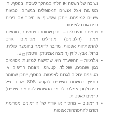
נשיכה של השפה או הלחי במהלך לעיסה. בנוסף, הן
מופיעות אצל אנשים המטופלים בגשרים וטבעות
שיניים למיניהם. ייתכן ושפשוף או חיכוך עם רירית
הפה גורם לאפטות.
ויטמינים ומינרלים – ייתכן שחוסר בויטמינים, חומצות
אמינו (חלבונים) ומינרלים מסוימים גורם
להתפתחות אפטות. מדובר לדוגמה בחומצה פולית,
ברזל, אבץ, ליזין (חומצה אמינית), וויטמין B
.
12
אלרגיות – ההשערה היא שרגישות למזונות מסוימים
כגון שומנים, שוקולד, קטשופ, מזונות חריפים או
מטוגנים יכולים לגרום לאפטות. בנוסף, ייתכן שחומר
הנפוץ במשחת השיניים (נקרא SDS או דודציל
גופרתי) וכן אמלגם (חומר המשמש לסתימות שיניים)
גורמים לאפטות.
הורמונים – מחסור או עודף של הורמונים מסויימת
תורם להתפתחות אפטות.