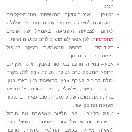
הכיב.
מינוצין – אנטיביוטיקה ממשפחת הטטרציקלינים
המשמשת לטיפול בזיהומים שונים. התרופה
עלולה
לגרום לצביעה ולפגיעה באמייל
של
שיניים
מתפתחות
ולכן אסור לשימוש בילדים ובנשים הרות.
תלידומיד – תרופה המשמשת בעיקר לטיפול
כימותרפי בחולי סרטן.
אבץ – במידה ומדובר במחסור באבץ. יש להיוועץ עם
הרופא המטפל טרם נטילה. נטילת אבץ ללא בקרה
יכולה להוביל לעודף אבץ ולתופעות כגון כאבי בטן,
בחילות והקאות, שלשולים, רמה נמוכה של נחושת
בגוף, רמה נמוכה של כולסטרול טוב, פגיעה בתפקוד
מערכת החיסון ועוד.
טיפול בלייזר – קרן הלייזר מאפשרת את חיסול
החיידקים וחיטוי של אזור האפטה. הטיפול גורם
להקלה מיידית בכאב והחלמה מהירה. מדובר